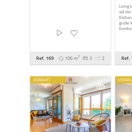
Living 
auf de
Bárbar
große W
Komfort
2
Ref. 169
106 m
3
2
Ref.
VERKAUFT
VERKAU