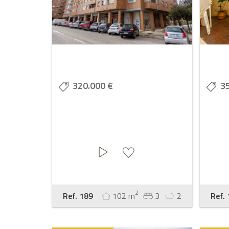
320.000 €
3
2
Ref. 189
102 m
3
2
Ref.