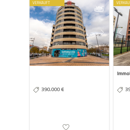
VERKAUFT
VERKAU
Immob
390.000 €
3