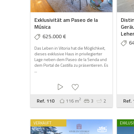
Exklusivität am Paseo de la
Disti
Música
Geräu
Lehen
625.000 €
6
Das Leben in Vitoria hat die Möglichkeit,
dieses exklusive Haus in privilegierter
Lage neben dem Paseo de la Senda und
dem Portal de Castilla zu präsentieren. Es
...
2
Ref. 110
116 m
3
2
Ref.
VERKAUFT
EXKLUSI