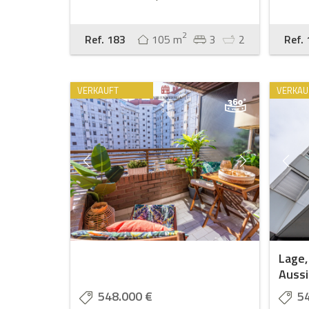
2
Ref. 183
105 m
3
2
Ref.
VERKAUFT
VERKAU
Lage,
Aussi
548.000 €
5