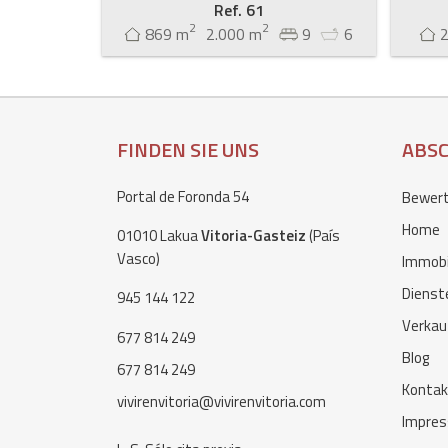
Ref. 61
2
2
869 m
2.000 m
9
6
FINDEN SIE UNS
ABS
Portal de Foronda 54
Bewerte
Home
01010 Lakua
Vitoria-Gasteiz
(País
Vasco)
Immobi
Dienst
945 144 122
Verkau
677 814 249
Blog
677 814 249
Kontak
vivirenvitoria@vivirenvitoria.com
Impre