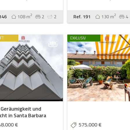
2
2
 146
108 m
2
2
Ref. 191
130 m
4
FT
EXKLUSIV
 Geräumigkeit und
cht in Santa Barbara
48.000 €
575.000 €