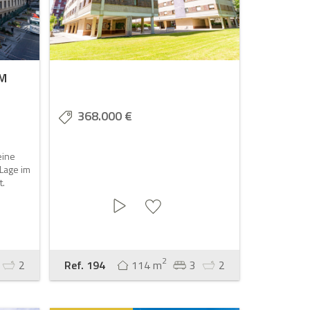
IM
368.000 €
eine
Lage im
t.
2
2
Ref. 194
114 m
3
2