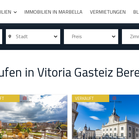
ILIEN
IMMOBILIEN IN MARBELLA
VERMIETUNGEN
B
Stadt
Preis
Zi
fen in Vitoria Gasteiz Ber
FT
VERKAUFT