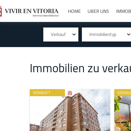
HOME
UBER UNS
IMMOB
Verkauf
Immobilientyp
Immobilien zu verkau
VERKAUFT
VERKAU