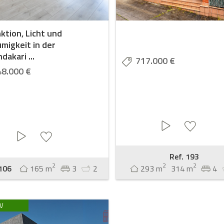
nktion, Licht und
migkeit in der
dakari ...
717.000 €
48.000 €
Ref. 193
2
2
2
 106
165 m
3
2
293 m
314 m
4
V