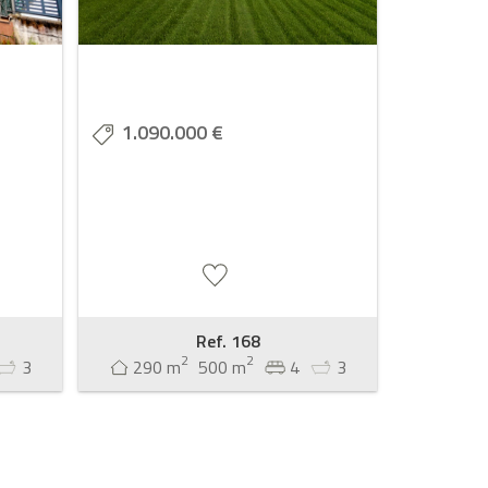
1.090.000 €
Ref. 168
2
2
3
290 m
500 m
4
3