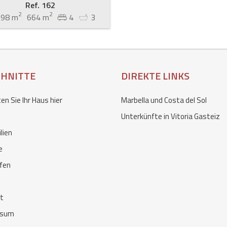
Ref. 162
2
2
298 m
664 m
4
3
CHNITTE
DIREKTE LINKS
n Sie Ihr Haus hier
Marbella und Costa del Sol
Unterkünfte in Vitoria Gasteiz
lien
e
fen
t
ssum