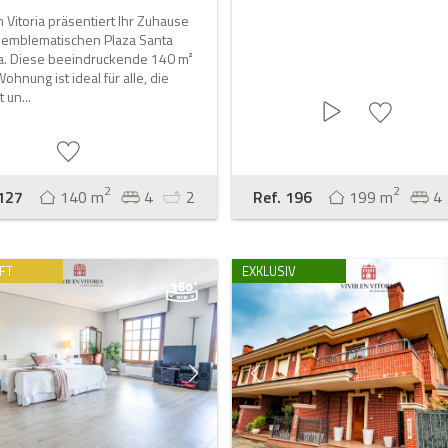
in Vitoria präsentiert Ihr Zuhause
r emblematischen Plaza Santa
a. Diese beeindruckende 140 m²
ohnung ist ideal für alle, die
 un...
2
2
 127
140 m
4
2
Ref. 196
199 m
4
FT
EXKLUSIV