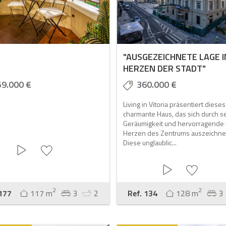
"AUSGEZEICHNETE LAGE 
HERZEN DER STADT"
59.000 €
360.000 €
Living in Vitoria präsentiert dieses
charmante Haus, das sich durch s
Geräumigkeit und hervorragende 
Herzen des Zentrums auszeichne
Diese unglaublic...
2
2
 177
117 m
3
2
Ref. 134
128 m
3