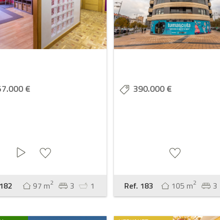
57.000 €
390.000 €
2
2
 182
97 m
3
1
Ref. 183
105 m
3