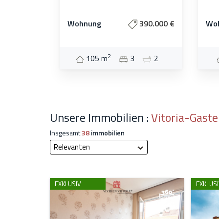
Wohnung
390.000 €
Wo
2
105 m
3
2
Unsere Immobilien :
Vitoria-Gaste
Insgesamt
38
immobilien
Relevanten
EXKLUSIV
EXKLUSI