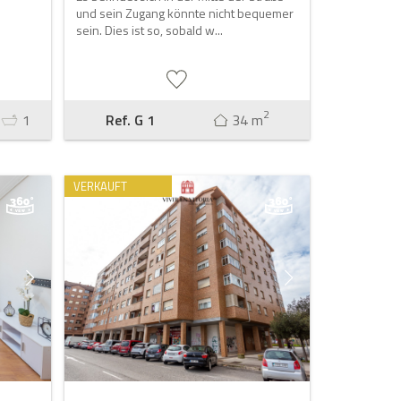
und sein Zugang könnte nicht bequemer
sein. Dies ist so, sobald w...
2
1
Ref. G 1
34 m
VERKAUFT