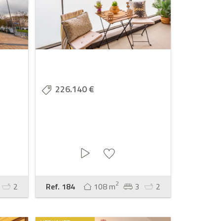
226.140 €
2
2
Ref. 184
108 m
3
2