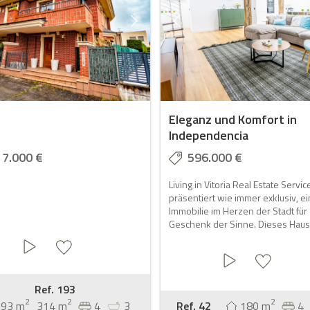
Eleganz und Komfort in
Independencia
17.000 €
596.000 €
Living in Vitoria Real Estate Servic
präsentiert wie immer exklusiv, e
Immobilie im Herzen der Stadt für
Geschenk der Sinne. Dieses Hau
Ref. 193
2
2
2
293 m
314 m
4
3
Ref. 42
180 m
4