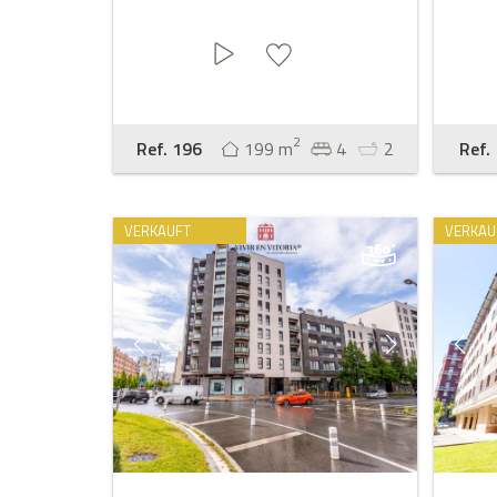
2
Ref. 196
199 m
4
2
Ref.
VERKAUFT
VERKAU