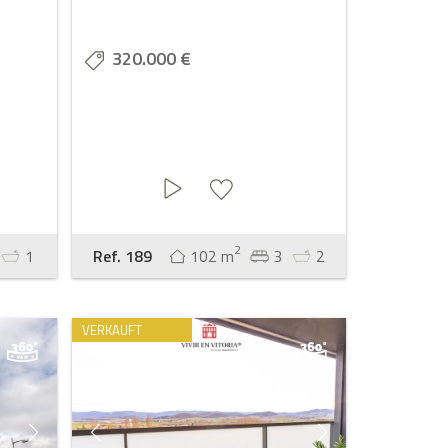
320.000 €
2
1
Ref. 189
102 m
3
2
VERKAUFT