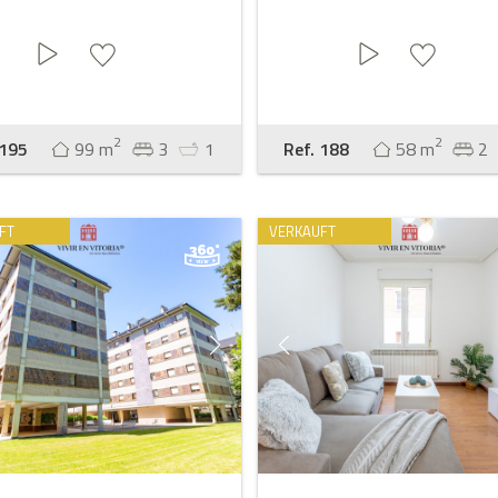
2
2
 195
99 m
3
1
Ref. 188
58 m
2
FT
VERKAUFT