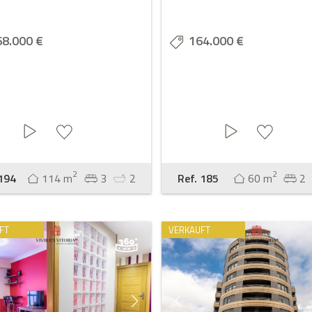
68.000 €
164.000 €
2
2
 194
114 m
3
2
Ref. 185
60 m
2
FT
VERKAUFT