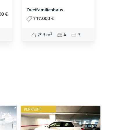
Zweifamilienhaus
00 €
717.000 €
2
293 m
4
3
VERKAUFT