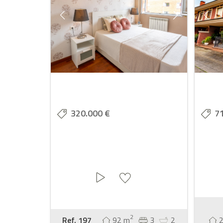
320.000 €
7
2
Ref. 197
92 m
3
2