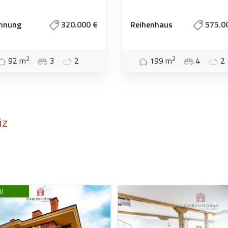
hnung
320.000 €
Reihenhaus
575.0
2
2
92 m
3
2
199 m
4
2
iz
V