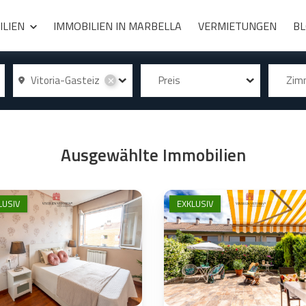
ILIEN
IMMOBILIEN IN MARBELLA
VERMIETUNGEN
B
Vitoria-Gasteiz
Preis
Zi
✕
Ausgewählte Immobilien
LUSIV
EXKLUSIV