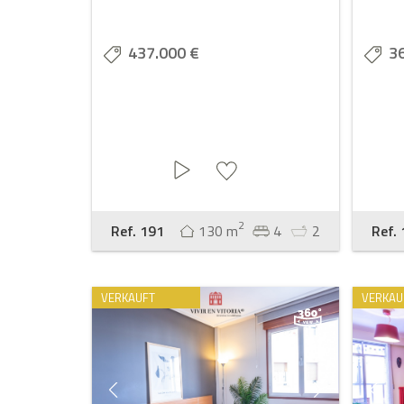
437.000 €
3
2
Ref. 191
130 m
4
2
Ref.
VERKAUFT
VERKAU