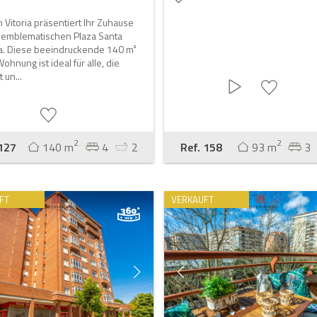
in Vitoria präsentiert Ihr Zuhause
r emblematischen Plaza Santa
a. Diese beeindruckende 140 m²
ohnung ist ideal für alle, die
 un...
2
2
 127
140 m
4
2
Ref. 158
93 m
3
FT
VERKAUFT