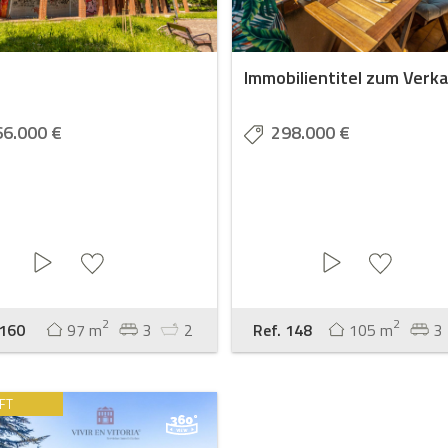
Immobilientitel zum Verk
66.000 €
298.000 €
2
2
 160
97 m
3
2
Ref. 148
105 m
3
FT