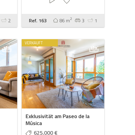
2
2
Ref. 163
86 m
3
1
VERKAUFT
Exklusivität am Paseo de la
Música
625.000 €