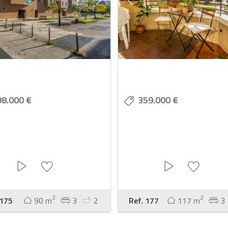
98.000 €
359.000 €
2
2
 175
90 m
3
2
Ref. 177
117 m
3