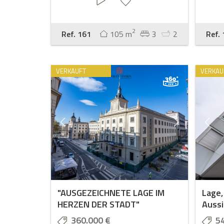
2
Ref. 161
105 m
3
2
Ref.
VERKAUFT
VERKAU
"AUSGEZEICHNETE LAGE IM
Lage,
HERZEN DER STADT"
Aussi
360.000 €
5