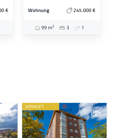
00 €
Wohnung
245.000 €
2
99 m
3
1
VERKAUFT