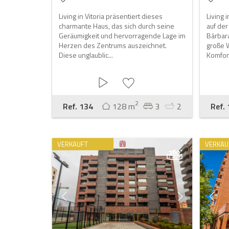
Living in Vitoria präsentiert dieses
Living 
charmante Haus, das sich durch seine
auf de
Geräumigkeit und hervorragende Lage im
Bárbar
Herzen des Zentrums auszeichnet.
große W
Diese unglaublic...
Komfort
2
Ref. 134
128 m
3
2
Ref.
VERKAUFT
VERKAU