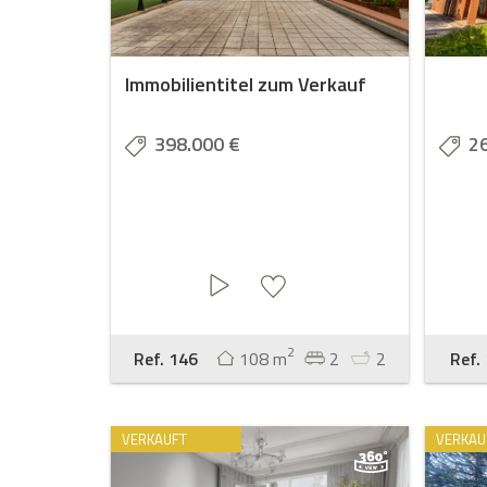
Immobilientitel zum Verkauf
398.000 €
2
2
Ref. 146
108 m
2
2
Ref.
VERKAUFT
VERKAU