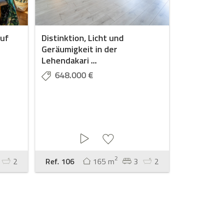
auf
Distinktion, Licht und
Geräumigkeit in der
Lehendakari ...
648.000 €
2
2
Ref. 106
165 m
3
2