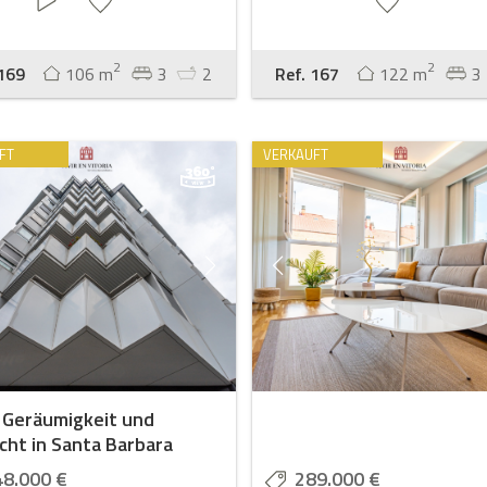
2
2
 169
106 m
3
2
Ref. 167
122 m
3
FT
VERKAUFT
 Geräumigkeit und
cht in Santa Barbara
48.000 €
289.000 €