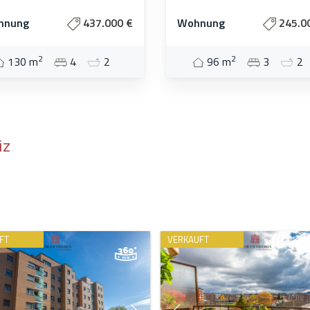
hnung
437.000 €
Wohnung
245.0
2
2
130 m
4
2
96 m
3
2
iz
FT
VERKAUFT