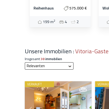
Reihenhaus
575.000 €
Wo
2
199 m
4
2
Unsere Immobilien :
Vitoria-Gaste
Insgesamt
38
immobilien
Relevanten
VERKAUFT
VERKAU