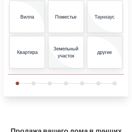
Вилла
Поместье
Таунхаус
Земельный
Квартира
другие
участок
О
р
Продажа вашего дома в лучших