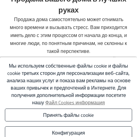
руках
Продажа дома самостоятельно может отнимать
много времени и вызывать стресс. Вам приходится
иметь дело с этим процессом от начала до конца, и
многие люди, по понятным причинам, не склонны к
такой перспективе.
Мы используем технологии, включая онлайн-
Мы используем собственные файлы cookie и файлы
маркетинг, социальные сети, автоматизированные
cookie третьих сторон для персонализации веб-сайта,
средства коммуникации по электронной почте
анализа наших услуг и показа вам рекламы на основе
(например, электронные напоминания) и
ваших привычек и предпочтений в Интернете. Для
профессиональную фотографию, наряду с нашим
получения дополнительной информации посетите
опытом работы на местном рынке, чтобы ваш дом
нашу
Файл Cookies информация
доходил до аудитории, имеющей наилучшие шансы
заключить с нами сделку как можно быстрее и на
Принять файлы cookie
самых выгодных условиях.
Продавайте свой дом с наилучшими гарантиями из
Конфигурация