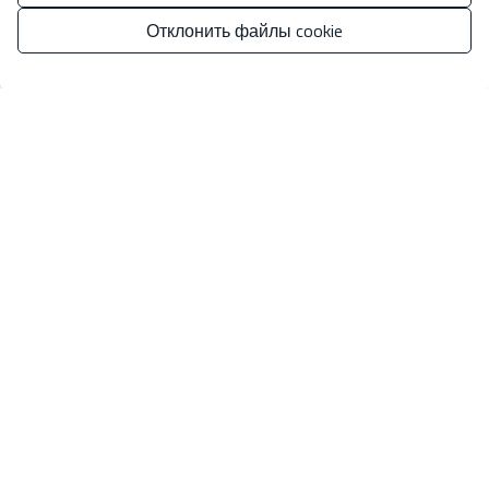
рук отличной команды профессионалов в области
Отклонить файлы cookie
недвижимости, специализирующихся на получении
максимальной отдачи от своего дома.
Управлять согласием
НАЙТИ НАС
РАЗДЕЛЫ
ПРЯМЫЕ ССЫЛКИ