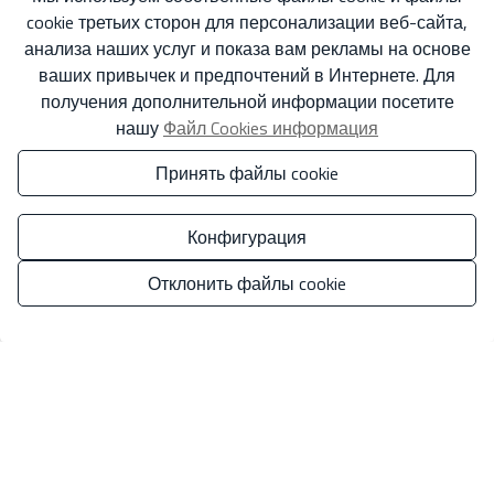
Основные сведения о защите данных на основе Европейского
cookie третьих сторон для персонализации веб-сайта,
регламента по защите данных (EU) 2016/679 (GDPR).
+ Info
анализа наших услуг и показа вам рекламы на основе
ваших привычек и предпочтений в Интернете. Для
Я прочитал и принял
Официальное уведомление
и
получения дополнительной информации посетите
Политика конфиденциальности
.
нашу
Файл Cookies информация
Я принимаю коммерческие рассылки
Принять файлы cookie
Отправить
Конфигурация
Отклонить файлы cookie
Управлять согласием