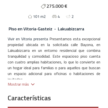
275.000 €
101 m2
4
2
Piso
en
Vitoria-Gasteiz - Lakuabizcarra
Vivir en Vitoria presenta
Presentamos esta excepcional
propiedad ubicada en la solicitada calle Bayona, en
Lakuabizcarra en un entorno residencial que combina
tranquilidad y comodidad. Este espacioso piso cuenta
con cuatro amplias habitaciones, lo que lo convierte en
un hogar ideal para familias o para aquellos que buscan
un espacio adicional para oficinas o habitaciones de
invitados.
Mostrar más
El inmueble dispone de dos baños completos, que
aseguran funcionalidad y confort. La orientación oeste
Características
del piso proporciona una luminosidad natural a lo largo
del día, creando un ambiente cálido y acogedor en todos