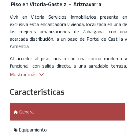
Piso
en
Vitoria-Gasteiz - Ariznavarra
Vivir en Vitoria Servicios Inmobiliarios presenta en
exclusiva esta encantadora vivienda, localizada en una de
las mejores urbanizaciones de Zabalgana, con una
acertada distribución, a un paso de Portal de Castilla y
Armentia.
Al acceder al piso, nos recibe una cocina moderna y
funcional, con salida directa a una agradable terraza,
donde podemos disfrutar de unas bonitas vistas o de
Mostrar más
una agradable lectura acompañada de un café o
aperitivo. Justo al lado, se sitúa el amplio salón comedor.
Características
A través del pasillo, llegamos a la zona de descanso,
compuesta por tres confortables dormitorios y dos
General
coquetos baños. El dormitorio principal, especialmente
diseñado para su comodidad, cuenta con amplio armario
empotrado y un baño en suite.
Equipamiento