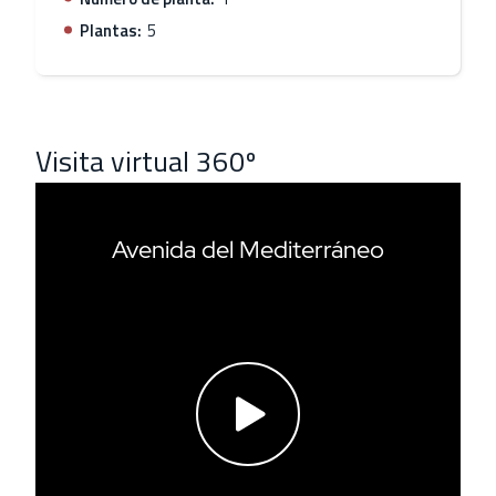
tranvía a Zabalgana incrementará aún más el valor y la
Plantas:
5
accesibilidad de la zona, facilitando desplazamientos
rápidos y cómodos.
La oferta de servicios es completa: centros educativos a
escasos minutos, el Centro de Salud de Zabalgana muy
Visita virtual 360º
próximo, así como supermercados, comercios, cafeterías
y todo lo necesario para el día a día. Asimismo,
instalaciones deportivas como el Estadio y
Mendizorroza, se encuentran muy cercanas.
En los alrededores encontramos numerosos parques
infantiles y amplias zonas verdes, como el Parque del
Prado, el Bosque de Armentia y el Parque de Zabalgana,
que permiten disfrutar de agradables paseos al aire libre
y en la naturaleza, sin renunciar a la comodidad de la
ciudad.