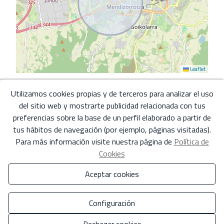
Leaflet
Utilizamos cookies propias y de terceros para analizar el uso
del sitio web y mostrarte publicidad relacionada con tus
*Esta información está sujeta a errores y no forma parte de ningún contrato. La oferta
puede ser modificada o retirada sin previo aviso. El precio no incluye los costes de la
preferencias sobre la base de un perfil elaborado a partir de
compra.
tus hábitos de navegación (por ejemplo, páginas visitadas).
Para más información visite nuestra página de
Política de
Tu nombre completo
*
Cookies
Aceptar cookies
Tu email
*
Configuración