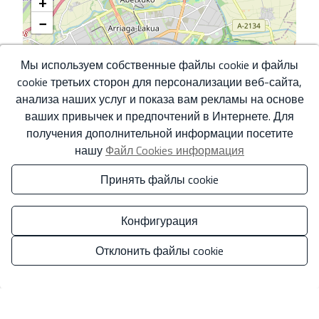
+
−
Мы используем собственные файлы cookie и файлы
cookie третьих сторон для персонализации веб-сайта,
анализа наших услуг и показа вам рекламы на основе
ваших привычек и предпочтений в Интернете. Для
получения дополнительной информации посетите
нашу
Файл Cookies информация
Принять файлы cookie
Leaflet
Конфигурация
*Эта информация является предметом ошибок и не является частью
какого-либо контракта. Предложение может быть изменено или отозвано
Отклонить файлы cookie
без предварительного уведомления. В цену не включены расходы на
приобретение.
Управлять согласием
Ваше полное имя
*