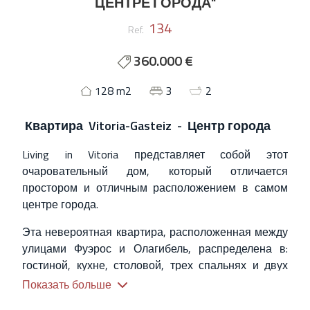
ЦЕНТРЕ ГОРОДА"
134
Ref.
360.000 €
128 m2
3
2
Квартира
Vitoria-Gasteiz - Центр города
Living in Vitoria представляет собой этот
очаровательный дом, который отличается
простором и отличным расположением в самом
центре города.
Эта невероятная квартира, расположенная между
улицами Фуэрос и Олагибель, распределена в:
гостиной, кухне, столовой, трех спальнях и двух
ванных комнатах.
Показать больше
Просторная гостиная имеет большие окна, что