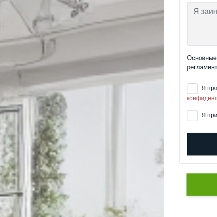
Основные 
регламент
Я про
конфиденц
Я при