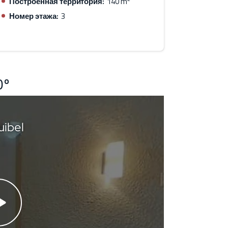
Построенная территория:
140 m
Номер этажа:
3
0º