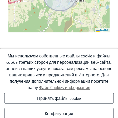
Leaflet
*Эта информация является предметом ошибок и не является частью
какого-либо контракта. Предложение может быть изменено или отозвано
Мы используем собственные файлы cookie и файлы
без предварительного уведомления. В цену не включены расходы на
cookie третьих сторон для персонализации веб-сайта,
приобретение.
анализа наших услуг и показа вам рекламы на основе
ваших привычек и предпочтений в Интернете. Для
Ваше полное имя
*
получения дополнительной информации посетите
нашу
Файл Cookies информация
Принять файлы cookie
Email
*
Конфигурация