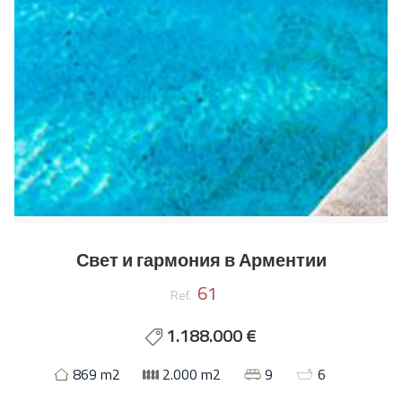
Свет и гармония в Арментии
61
Ref.
1.188.000 €
869 m2
2.000 m2
9
6