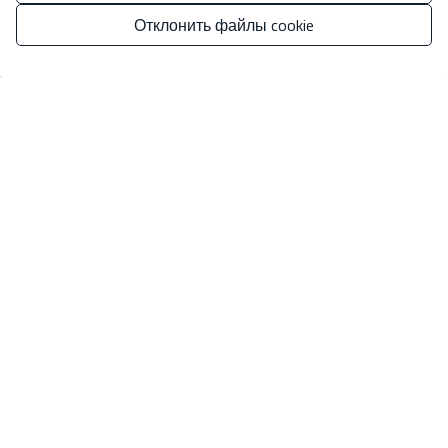
Отклонить файлы cookie
Ваш номер телефона
*
Управлять согласием
Ваше сообщение
Основные сведения о защите данных на основе Европейского
регламента по защите данных (EU) 2016/679 (GDPR).
+ Info
Я прочитал и принял
Официальное уведомление
и
Политику
конфиденциальности
.
Я принимаю коммерческие рассылки